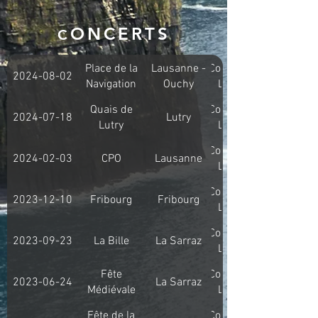
ONCERTS
C
Place de la
Lausanne -
Concert
2024-08-02
Navigation
Ouchy
Live
Quais de
Concert
2024-07-18
Lutry
Lutry
Live
Concert
2024-02-03
CPO
Lausanne
Live
Concert
2023-12-10
Fribourg
Fribourg
Live
Concert
2023-09-23
La Bille
La Sarraz
Live
Fête
Concert
2023-06-24
La Sarraz
Médiévale
Live
Fête de la
Concert